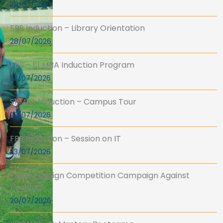
28/07/2026
FBS Induction – Library Orientation
28/07/2026
FBS – S1 MBA Induction Program
23/07/2026
S1 MBA Induction – Campus Tour
23/07/2026
FBS Induction – Session on IT
23/07/2026
Poster Design Competition Campaign Against
Ragging
20/07/2026