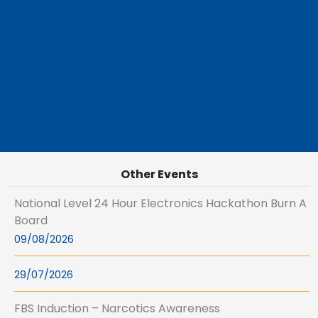
Other Events
National Level 24 Hour Electronics Hackathon Burn A
Board
09/08/2026
29/07/2026
FBS Induction – Narcotics Awareness