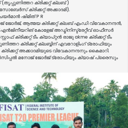
ൃപ്പൂണിത്തറ ക്രിക്കറ്റ് ക്ലബ് )
േർസ് ക്രിക്കറ്റ് അക്കാദമി).
െയർമാൻ ഷിമിത് P R
് ജോർജ്, ആത്മയ ക്രിക്കറ്റ് ക്ലബ് എംഡി വിവേകാനന്ദൻ,
്റ് എൻജിനീയറിങ് കോളേജ് അഡ്മിനിസ്ട്രേറ്റീവ് ഓഫീസർ
് ക്രിക്കറ്റ് ടീം ക്യാപ്റ്റൻ രാജു akme ക്രിക്കറ്റ് ടീം
്പൂണിത്തറ ക്രിക്കറ്റ് ക്ലബ്ബിന് എവറോളിംഗ് ട്രോഫിയും
രിക്കറ്റ് അക്കാദമിയുടെ വിവേകാനന്ദനും കൈമാറി.
 പ്രിൻസിപ്പൽ മനോജ് ജോർജ് ട്രോഫിയും ക്യാഷ് പ്രൈസും