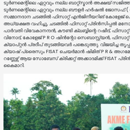
ടൂർണമെന്റിലെ ഏറ്റവും നല്ല ബാറ്റ്സ്മാൻ അക്ഷയ് സജിത്ത് (ത
ടൂർണമെന്റിലെ ഏറ്റവും നല്ല ബൗളർ ഹർഷൽ ജോസഫ് ( സോബ
സമ്മാനദാന ചടങ്ങിൽ ഫിസാറ്റ് എൻജിനീയറിങ് കോളേജ് ച
അധ്യക്ഷത വഹിച്ചു, ചടങ്ങിൽ ഫിസാറ്റ് പ്രിൻസിപ്പൽ മനോജ
പാർവതി വിവേകാനന്ദൻ, കൗണ്ടി ക്ലബ്ബിന്റെ റഷീദ്, ഫിസാറ
വിനോദ്, കോളേജ് P R O ഷിൻന്റോ സെബാസ്റ്റ്യൻ, ഫിസാറ്റ് സ്റ്റാഫ
ക്യാപ്റ്റൻ പ്രദീപ് തുടങ്ങിയവർ പങ്കെടുത്തു. വിജയിച്ച തൃപ
ക്യാഷ് പ്രൈസും FISAT ചെയർമാൻ ഷിമിത് P R & അഗമേ ക്
റണ്ണേഴ്സ് ആയ സോബേസ് ക്രിക്കറ്റ് അക്കാദമിക്ക് FISAT
കൈമാറി.